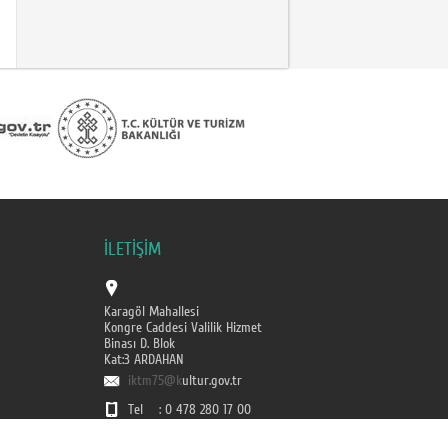
İLETİŞİM
Karagöl Mahallesi
Kongre Caddesi Valilik Hizmet
Binası D. Blok
Kat:3 ARDAHAN
iktm75@k
ultur.gov.tr
Tel : 0 478 280 17 00
Faks : 0 478 280 17 11
Alo 176 İletişim Merkezi