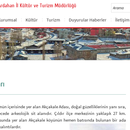
Ardahan İl Kültür ve Turizm Müdürlüğü
Kurumsal
Kültür
Turizm
Duyurular Haberler
İletişim
rı
’nün içerisinde yer alan Akçakale Adası, doğal güzelliklerinin yanı sıra,
ecede arkeolojik sit alanıdır. Çıldır ilçe merkezinin yaklaşık 27 km.
unda yer alan Akçakale köyünün hemen batısında bulunan bir ada
kalıntılardır.