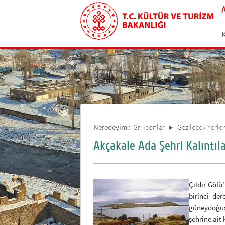
Neredeyim :
Gri Iconlar
Gezilecek Yerler
Akçakale Ada Şehri Kalıntıla
Çıldır Gölü
birinci der
güneydoğus
şehrine ait 