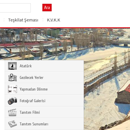
Ara
Teşkilat Şeması
K.V.K.K
Atatürk
Gezilecek Yerler
Yapmadan Dönme
Fotoğraf Galerisi
Tanıtım Filmi
Tanıtım Sunumları